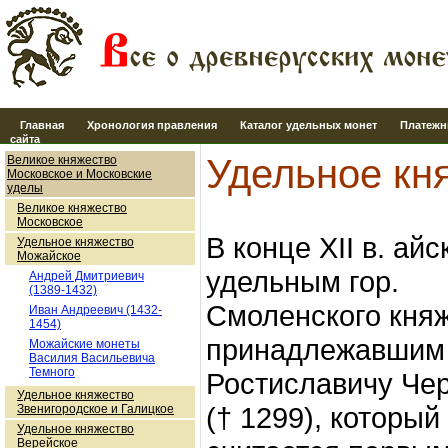
Главная
Хронология правления
Каталог удельных монет
Платежн
сайта
Удельное кн
Великое княжество
Московское и Московские
уделы
Великое княжество
Московское
В конце XII в. ай
Удельное княжество
Можайское
удельным гор.
Андрей Дмитриевич
(1389-1432)
Смоленского княж
Иван Андреевич (1432-
1454)
принадлежавшим
Можайские монеты
Василия Васильевича
Темного
Ростиславичу Че
Удельное княжество
(† 1299), который
Звенигородское и Галицкое
Удельное княжество
Верейское