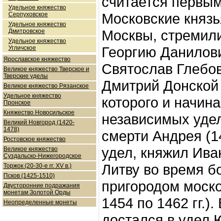
считается первы
Удельное княжество
Московские князь
Серпуховское
Удельное княжество
Москвы, стремили
Дмитровское
Удельное княжество
Георгию Данилови
Угличское
Ярославское княжество
Святослав Глебов
Великое княжество Тверское и
Тверские уделы
Дмитрий Донской 
Великое княжество Рязанское
Удельное княжество
которого и начин
Пронское
Княжество Новосильское
независимых уде
Великий Новгород (1420-
1478)
смерти Андрея (1
Ростовское княжество
удел, княжил Ива
Великое княжество
Суздальско-Нижегородское
Литву во время б
Торжок (20-30-е гг. XV в.)
Псков (1425-1510)
пригородом моск
Двусторонние подражания
монетам Золотой Орды
1454 по 1462 гг.)
Неопределенные монеты
достался в удел 