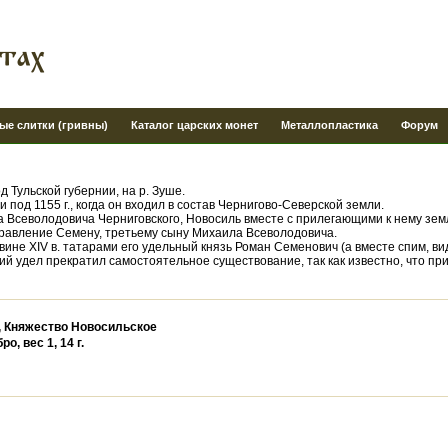
ые слитки (гривны)
Каталог царских монет
Металлопластика
Форум
од Тульской губернии, на р. Зуше.
под 1155 г., когда он входил в состав Чернигово-Северской земли.
ла Всеволодовича Черниговского, Новосиль вместе с прилегающими к нему зем
равление Семену, третьему сыну Михаила Всеволодовича.
ине XIV в. татарами его удельный князь Роман Семенович (а вместе спим, вид
ий удел прекратил самостоятельное существование, так как известно, что пр
 Княжество Новосильское
, вес 1, 14 г.