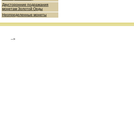
Двусторонние подражания
монетам Золотой Орды
Неопределенные монеты
-->