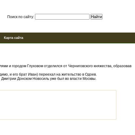
Поиск по сайту:
Карта сайта
лями и городом Глуховом отделился от Черниговского княжества, образовав
имо, и его брат Иван) переехал на жительство в Одоев.
и Дмитрии Донском Новосиль уже был во власти Москвы.