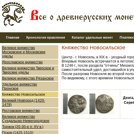
Главная
Хронология правления
Каталог удельных монет
Платежн
Княжество Новосильское
Великое княжество
Московское и Московские
уделы
Центр - г. Новосиль; в XIX в. - уездный гор
Впервые Новосиль встречается в летописи 
Ярославское княжество
В 1246 г., после раздела "отчины" Михаи
Великое княжество Тверское и
самостоятельный удел, доставшийся в уп
Тверские уделы
После разгрома Новосиля во второй полов
По-видимому, с этого времени Новосильск
Великое княжество Рязанское
Удельное княжество
Пронское
Княжество Новосильское
Денга,
Великий Новгород (1420-
Серебро
1478)
Ростовское княжество
Великое княжество
Суздальско-Нижегородское
Торжок (20-30-е гг. XV в.)
Псков (1425-1510)