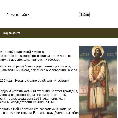
Поиск по сайту:
Карта сайта
и первой половиной XVI века.
овского озёр, а также реки Нарвы стали частью
дним из древнейших является Изборск).
феодальной республики существенно усилилось, что
 значительный вклад в процесс обособления Пскова
1299 годы. Неоднократно разбивал литовцев и
о другим источникам был старшим братом Тройденя,
Быховца на сестре жены Наримонта, отнятой
овга, произошедшем в 1263 году, принимал
 самый могущественный князь в ВКЛ.
евать с Войшелком и его вассалами в Полоцке,
ли его своим князем. В том же году Довмонт разбил