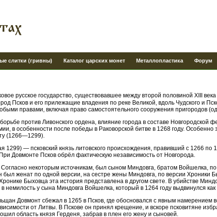
ые слитки (гривны)
Каталог царских монет
Металлопластика
Форум
вое русское государство, существовавшее между второй половиной XIII века 
город Псков и его прилежащие владения по реке Великой, вдоль Чудского и Пск
собыми правами, включая право самостоятельного сооружения пригородов (о
 борьбе против Ливонского ордена, влияние города в составе Новгородской 
омии, в особенности после победы в Раковорской битве в 1268 году. Особенно
ту (1266—1299).
я 1299) — псковский князь литовского происхождения, правивший с 1266 по 
. При Довмонте Псков обрёл фактическую независимость от Новгорода.
. Согласно некоторым источникам, был сыном Миндовга, братом Войшелка, п
н был женат по одной версии, на сестре жены Миндовга, по версии Хроники 
 Хронике Быховца эта история представлена в другом свете. В убийстве Минд
в немилость у сына Миндовга Войшелка, который в 1264 го­ду выдвинулся как
щан Довмонт сбежал в 1265 в Псков, где обосновался с явным намерением во
висимости от Литвы. В Пскове он принял крещение, и вскоре псковитяне избра
ошил область князя Герденя, забрав в плен его жену и сыновей.