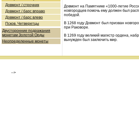
Довмонт / строчник
Довмонт на Памятнике «1000-летие Росси
новгородцев помочь ему должен был расп
Довмонт / барс вправо
победой.
Довмонт / барс влево
В 1268 году Довмонт был призван новгор
Псков. Четверетцы
при Раковоре.
Двусторонние подражания
монетам Золотой Орды
В 1269 году великий магистр ордена, наб
вынужден был заключить мир.
Неопределенные монеты
-->