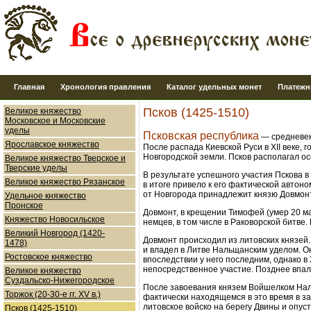
Главная
Хронология правления
Каталог удельных монет
Платежн
Псков (1425-1510)
Великое княжество
Московское и Московские
уделы
Псковская республика
— средневеко
Ярославское княжество
После распада Киевской Руси в XII веке, 
Новгородской земли. Псков располагал о
Великое княжество Тверское и
Тверские уделы
В результате успешного участия Пскова в
Великое княжество Рязанское
в итоге привело к его фактической автон
от Новгорода принадлежит князю Довмон
Удельное княжество
Пронское
Довмонт, в крещении Тимофей (умер 20 ма
Княжество Новосильское
немцев, в том числе в Раковорской битве
Великий Новгород (1420-
Довмонт происходил из литовских князей
1478)
и владел в Литве Нальщанским уделом. О
Ростовское княжество
впоследствии у него последним, однако в
непосредственное участие. Позднее впал 
Великое княжество
Суздальско-Нижегородское
После завоевания князем Войшелком Наль
Торжок (20-30-е гг. XV в.)
фактически находящемся в это время в за
литовское войско на берегу Двины и опуст
Псков (1425-1510)