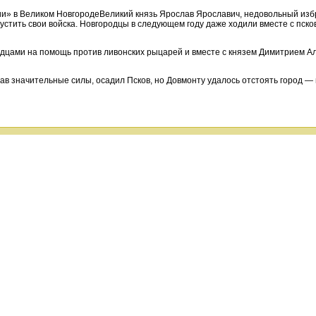
и» в Великом НовгородеВеликий князь Ярослав Ярославич, недовольный избра
устить свои войска. Новгородцы в следующем году даже ходили вместе с пско
одцами на помощь против ливонских рыцарей и вместе с князем Димитрием А
рав значительные силы, осадил Псков, но Довмонту удалось отстоять город 