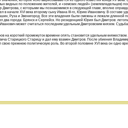
амых видных по положению жителей, и «земских людей» (землевладельцев) пос
р Дмитрова, с которыми мы познакомимся в следующей главе, вполне оправда
л в начале XVI века второму сыну Ивана III-го, Юрию Ивановичу. В составе у
ашин, Руза и Звенигород. Все эти владения были смежны и лежали длинной п
ил два города: Брянск и Серпейск. Но резиденцией Юрия был Дмитров: летоп
Иванович может считаться последним удельным Дмитровским князем. Судьба 
ров на короткий промежуток времени опять становится удельным княжеством.
вича Старицкого Старицу и дал ему взамен Дмитров. После убиения Владим
л свою прежнюю политическую роль. Во второй половине XVI века он одно вре