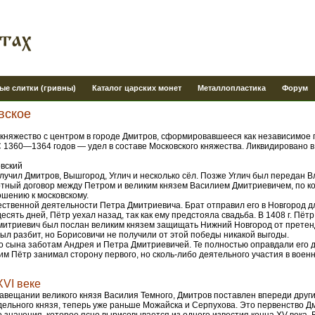
ые слитки (гривны)
Каталог царских монет
Металлопластика
Форум
вское
княжество с центром в городе Дмитров, сформировавшееся как независимое 
 1360—1364 годов — удел в составе Московского княжества. Ликвидировано в
овский
учил Дмитров, Вышгород, Углич и несколько сёл. Позже Углич был передан 
артный договор между Петром и великим князем Василием Дмитриевичем, по к
ошению к московскому.
ественной деятельности Петра Дмитриевича. Брат отправил его в Новгород д
десять дней, Пётр уехал назад, так как ему предстояла свадьба. В 1408 г. Пёт
 Дмитриевич был послан великим князем защищать Нижний Новгород от претен
ыл разбит, но Борисовичи не получили от этой победы никакой выгоды.
оего сына заботам Андрея и Петра Дмитриевичей. Те полностью оправдали его 
м Пётр занимал сторону первого, но сколь-либо деятельного участия в военны
XVI веке
завещании великого князя Василия Темного, Дмитров поставлен впереди других
дельного князя, теперь уже раньше Можайска и Серпухова. Это первенство Д
о значения, которое ясно вырисовывается из одного известия конца XV века. 