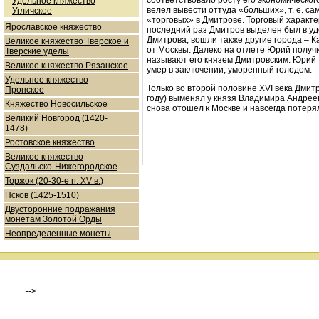
Удельное княжество
велел вывести оттуда «больших», т. е. с
Угличское
«торговых» в Дмитрове. Торговый характе
Ярославское княжество
последний раз Дмитров выделен был в уде
Дмитрова, вошли также другие города – К
Великое княжество Тверское и
от Москвы. Далеко на отлете Юрий получ
Тверские уделы
называют его князем Дмитровским. Юрий 
Великое княжество Рязанское
умер в заключении, уморенный голодом.
Удельное княжество
Только во второй половине XVI века Дмит
Пронское
году) выменял у князя Владимира Андрее
Княжество Новосильское
снова отошел к Москве и навсегда потеря
Великий Новгород (1420-
1478)
Ростовское княжество
Великое княжество
Суздальско-Нижегородское
Торжок (20-30-е гг. XV в.)
Псков (1425-1510)
Двусторонние подражания
монетам Золотой Орды
Неопределенные монеты
-->