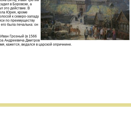
адил в Боровске, а
л это действие. В
дела Юрия, кроме
олосой к северо-западу
иси по преимуществу
его была печальна: он
 Иван Грозный (в 1566
ира Андреевича Дмитров
мя, кажется, ведался в царской опричнине.