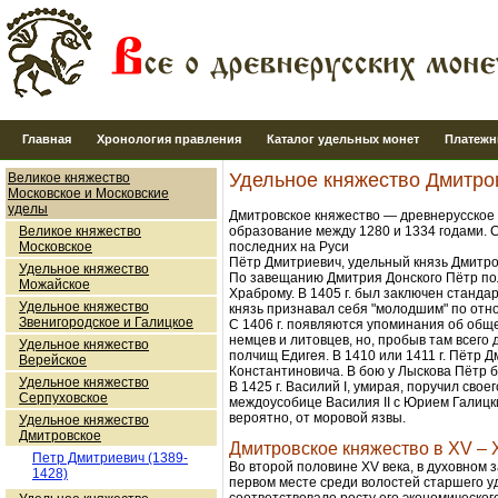
Главная
Хронология правления
Каталог удельных монет
Платежн
Удельное княжество Дмитро
Великое княжество
Московское и Московские
уделы
Дмитровское княжество — древнерусское 
образование между 1280 и 1334 годами. С
Великое княжество
последних на Руси
Московское
Пётр Дмитриевич, удельный князь Дмитр
Удельное княжество
По завещанию Дмитрия Донского Пётр пол
Можайское
Храброму. В 1405 г. был заключен станд
Удельное княжество
князь признавал себя "молодшим" по отн
Звенигородское и Галицкое
С 1406 г. появляются упоминания об общ
немцев и литовцев, но, пробыв там всего 
Удельное княжество
полчищ Едигея. В 1410 или 1411 г. Пётр
Верейское
Константиновича. В бою у Лыскова Пётр б
Удельное княжество
В 1425 г. Василий I, умирая, поручил св
Серпуховское
междоусобице Василия II с Юрием Галицки
вероятно, от моровой язвы.
Удельное княжество
Дмитровское
Дмитровское княжество в XV – 
Петр Дмитриевич (1389-
Во второй половине XV века, в духовном 
1428)
первом месте среди волостей старшего у
соответствовало росту его экономическог