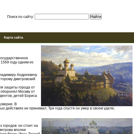
Поиск по сайту:
Карта сайта
государственное
 1569 году одним из
Владимиру Андреевичу
оторому дмитровский
ля защиты города от
р оборонял Москву от
дентов, детей Бориса
доверие. В
х действиях не принимал. Три года спустя он умер в своем уделе,
 городов: он стоит на
митрова вполне
Взяв Вятку, Иван Третий