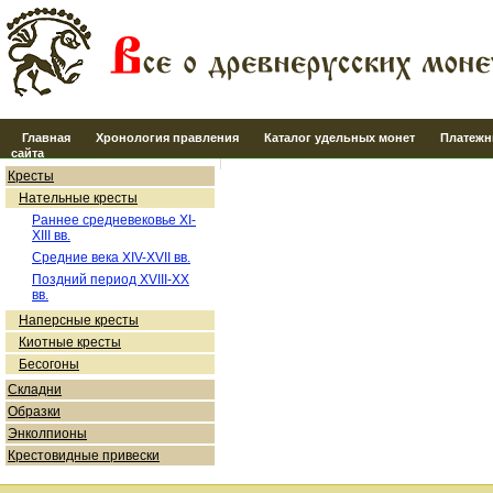
Главная
Хронология правления
Каталог удельных монет
Платежн
сайта
Кресты
Нательные кресты
Раннее средневековье XI-
XIII вв.
Средние века XIV-XVII вв.
Поздний период XVIII-XX
вв.
Наперсные кресты
Киотные кресты
Бесогоны
Складни
Образки
Энколпионы
Крестовидные привески