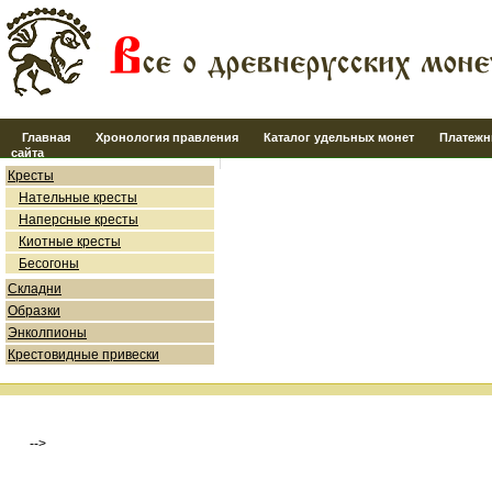
Главная
Хронология правления
Каталог удельных монет
Платежн
сайта
Кресты
Нательные кресты
Наперсные кресты
Киотные кресты
Бесогоны
Складни
Образки
Энколпионы
Крестовидные привески
-->