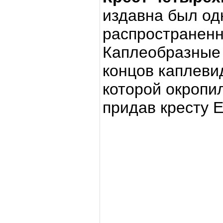
издавна был од
распространенн
Каплеобразные 
концов каплеви
которой окропи
придав кресту Е