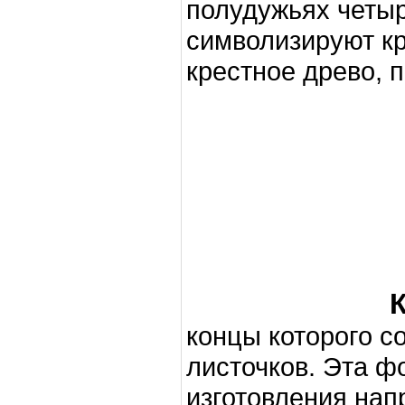
полудужьях четыр
символизируют кр
крестное древо, п
Крест "Т
концы которого со
листочков. Эта ф
изготовления нап