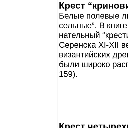
Крест “крино
Белые полевые л
сельные”. В книг
нательный “крест
Серенска XI-XII в
византийских древ
были широко расп
159).
Крест четырех