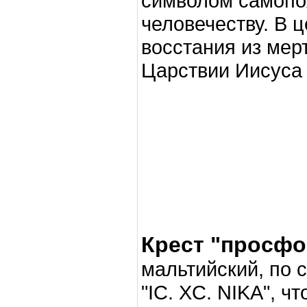
символом самопо
человечеству. В 
восстания из мер
Царствии Иисуса 
Крест "просфо
мальтийский, по 
"IC. XC. NIKA", ч