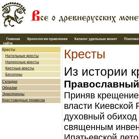
Главная
Хронология правления
Каталог удельных монет
Платежн
сайта
Кресты
Кресты
Нательные кресты
Наперсные кресты
Из истории к
Киотные кресты
Бесогоны
Православный 
Складни
Образки
Приняв крещение 
Энколпионы
Крестовидные привески
власти Киевской 
духовный обиход
священным инвен
Ипатьевской лет