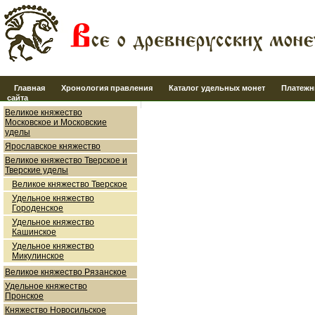
Главная
Хронология правления
Каталог удельных монет
Платежн
сайта
Великое княжество
Московское и Московские
уделы
Ярославское княжество
Великое княжество Тверское и
Тверские уделы
Великое княжество Тверское
Удельное княжество
Городенское
Удельное княжество
Кашинское
Удельное княжество
Микулинское
Великое княжество Рязанское
Удельное княжество
Пронское
Княжество Новосильское