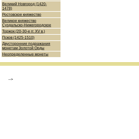
Великий Новгород (1420-
1478)
Ростовское княжество
Великое княжество
Суздальско-Нижегородское
Торжок (20-30-е гг. XV в.)
Псков (1425-1510)
Двусторонние подражания
монетам Золотой Орды
Неопределенные монеты
-->