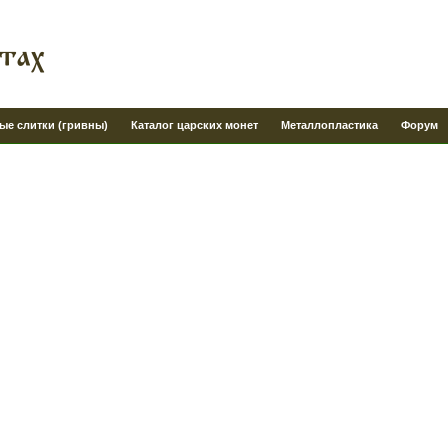
ые слитки (гривны)
Каталог царских монет
Металлопластика
Форум