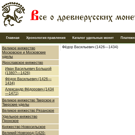
Главная
Хронология правления
Каталог удельных монет
Платежн
Фёдор Васильевич (1426—1434)
Великое княжество
Московское и Московские
уделы
Ярославское княжество
Иван Васильевич Большой
(1380?—1426)
Фёдор Васильевич (1426—
1434)
Александр Фёдорович (1434
—1471)
Великое княжество Тверское и
Тверские уделы
Великое княжество Рязанское
Удельное княжество
Пронское
Княжество Новосильское
Великий Новгород (1420-