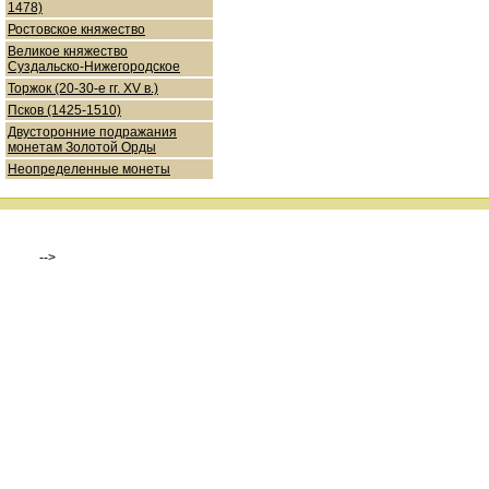
1478)
Ростовское княжество
Великое княжество
Суздальско-Нижегородское
Торжок (20-30-е гг. XV в.)
Псков (1425-1510)
Двусторонние подражания
монетам Золотой Орды
Неопределенные монеты
-->