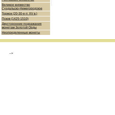
Великое княжество
Суздальско-Нижегородское
Торжок (20-30-е гг. XV в.)
Псков (1425-1510)
Двусторонние подражания
монетам Золотой Орды
Неопределенные монеты
-->