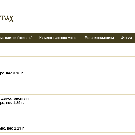
ые слитки (гривны)
Каталог царских монет
Металлопластика
Форум
)
, вес 0,90 г.
, двухсторонняя
, вес 1,29 г.
о, вес 1,19 г.