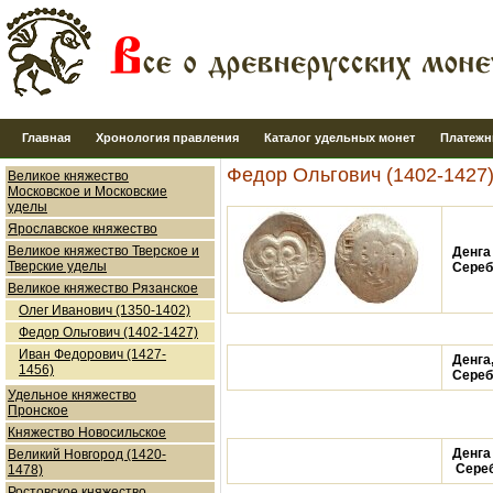
Главная
Хронология правления
Каталог удельных монет
Платежн
Федор Ольгович (1402-1427
Великое княжество
Московское и Московские
уделы
Ярославское княжество
Великое княжество Тверское и
Денга
Тверские уделы
Серебро
Великое княжество Рязанское
Олег Иванович (1350-1402)
Федор Ольгович (1402-1427)
Иван Федорович (1427-
Денга
1456)
Серебро
Удельное княжество
Пронское
Княжество Новосильское
Денга
Великий Новгород (1420-
Серебр
1478)
Ростовское княжество