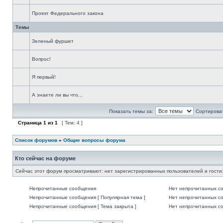
Проект Федерального закона
Темы
Зеленый фуршет
Вопрос!
Я первый!
А знаете ли вы что...
Показать темы за:
Сортироват
Страница
1
из
1
[ Тем: 4 ]
Список форумов
»
Общие вопросы форума
Кто сейчас на форуме
Сейчас этот форум просматривают: нет зарегистрированных пользователей и гости:
Непрочитанные сообщения
Нет непрочитанных с
Непрочитанные сообщения [ Популярная тема ]
Нет непрочитанных со
Непрочитанные сообщения [ Тема закрыта ]
Нет непрочитанных со