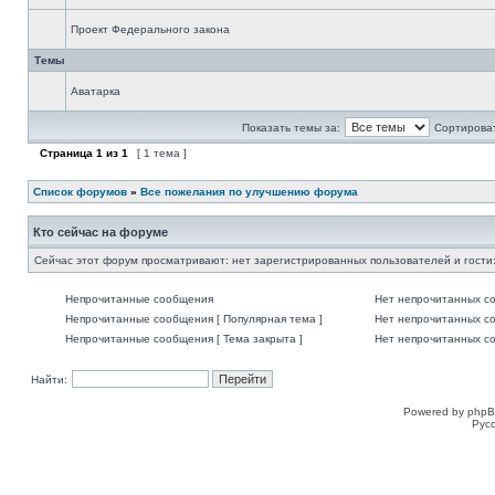
Проект Федерального закона
Темы
Аватарка
Показать темы за:
Сортироват
Страница
1
из
1
[ 1 тема ]
Список форумов
»
Все пожелания по улучшению форума
Кто сейчас на форуме
Сейчас этот форум просматривают: нет зарегистрированных пользователей и гости:
Непрочитанные сообщения
Нет непрочитанных с
Непрочитанные сообщения [ Популярная тема ]
Нет непрочитанных со
Непрочитанные сообщения [ Тема закрыта ]
Нет непрочитанных со
Найти:
Powered by phpB
Рус