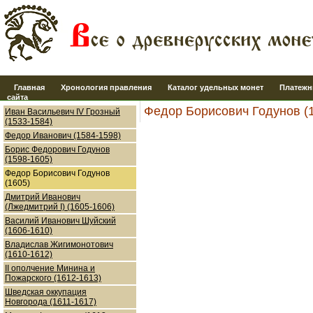
Главная
Хронология правления
Каталог удельных монет
Платежн
сайта
Федор Борисович Годунов (
Иван Васильевич IV Грозный
(1533-1584)
Федор Иванович (1584-1598)
Борис Федорович Годунов
(1598-1605)
Федор Борисович Годунов
(1605)
Дмитрий Иванович
(Лжедмитрий I) (1605-1606)
Василий Иванович Шуйский
(1606-1610)
Владислав Жигимонотович
(1610-1612)
II ополчение Минина и
Пожарского (1612-1613)
Шведская оккупация
Новгорода (1611-1617)