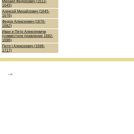
Михаил Федорович (1613-
1645)
Алексей Михайлович (1645-
1676)
Федор Алексеевич (1676-
1682)
Иван и Петр Алексеевичи
(совместное правление 1682-
1696)
Петр I Алексеевич (1696-
1717)
-->