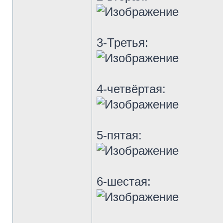
3-Третья:
4-четвёртая:
5-пятая:
6-шестая: