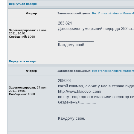
Вернуться наверх
Фюрер
Заголовок сообщения:
Re: Уголок зёлёного Матвея!
283 824
Договорился уже рыжий пидор до 282 ст
Зарегистрирован:
27 ноя
2011, 16:01
Сообщений:
1068
_________________
Каждому своё.
Вернуться наверх
Фюрер
Заголовок сообщения:
Re: Уголок зёлёного Матвея!
298028
какой кошмар, любят у нас в стране пидера
Зарегистрирован:
27 ноя
2011, 16:01
http://www.kladovoi.com/
Сообщений:
1068
вот тут ещё одного изловили оператор-п
безденежья..............
_________________
Каждому своё.