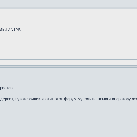
атьи УК РФ.
стов..........
идераст, пузотёрочник хватит этот форум мусолить, помоги оператору жо