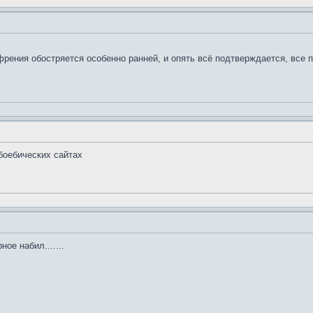
френия обостряется особенно ранней, и опять всё подтверждается, все
боебических сайтах
ое набил.......