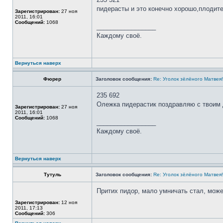
пидерасты и это конечно хорошо,плодитес
Зарегистрирован:
27 ноя
2011, 16:01
Сообщений:
1068
_________________
Каждому своё.
Вернуться наверх
Фюрер
Заголовок сообщения:
Re: Уголок зёлёного Матвея!
235 692
Олежка пидерастик поздравляю с твоим д
Зарегистрирован:
27 ноя
2011, 16:01
Сообщений:
1068
_________________
Каждому своё.
Вернуться наверх
Тутуль
Заголовок сообщения:
Re: Уголок зёлёного Матвея!
Притих пидор, мало умничать стал, може
Зарегистрирован:
12 ноя
2011, 17:13
Сообщений:
306