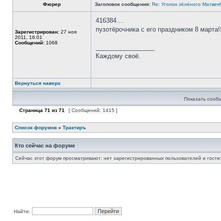
Фюрер
Заголовок сообщения:
Re: Уголок зёлёного Матвея!
416384....
пузотёрочника с его праздником 8 марта!!!
Зарегистрирован:
27 ноя
2011, 16:01
Сообщений:
1068
_________________
Каждому своё.
Вернуться наверх
Показать сооб
Страница
71
из
71
[ Сообщений: 1415 ]
Список форумов
»
Трактиръ
Кто сейчас на форуме
Сейчас этот форум просматривают: нет зарегистрированных пользователей и гости:
Найти: