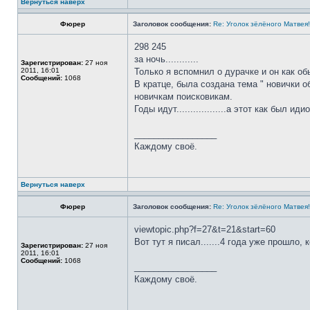
Вернуться наверх
Фюрер
Заголовок сообщения:
Re: Уголок зёлёного Матвея!
298 245
за ночь............
Зарегистрирован:
27 ноя
2011, 16:01
Только я вспомнил о дурачке и он как обы
Сообщений:
1068
В кратце, была создана тема " новички о
новичкам поисковикам.
Годы идут..................а этот как был иди
_________________
Каждому своё.
Вернуться наверх
Фюрер
Заголовок сообщения:
Re: Уголок зёлёного Матвея!
viewtopic.php?f=27&t=21&start=60
Вот тут я писал.......4 года уже прошло, ко
Зарегистрирован:
27 ноя
2011, 16:01
Сообщений:
1068
_________________
Каждому своё.