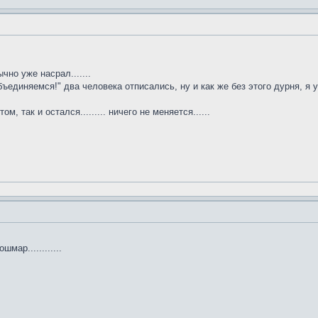
чно уже насрал.......
бъединяемся!" два человека отписались, ну и как же без этого дурня, я 
отом, так и остался......... ничего не меняется......
шмар............