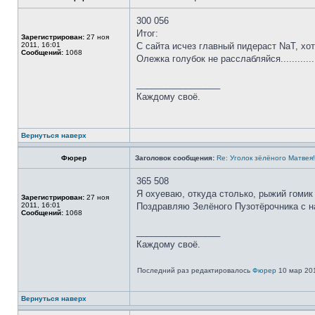
300 056
Итог:
Зарегистрирован:
27 ноя
2011, 16:01
С сайта исчез главный пидераст NaT, хо
Сообщений:
1068
Олежка голубок не расслабляйся.............
_________________
Каждому своё.
Вернуться наверх
Фюрер
Заголовок сообщения:
Re: Уголок зёлёного Матвея!
365 508
Я охуеваю, откуда столько, рыжий гомик
Зарегистрирован:
27 ноя
2011, 16:01
Поздравляю Зелёного Пузотёрочника с н
Сообщений:
1068
_________________
Каждому своё.
Последний раз редактировалось
Фюрер
10 мар 201
Вернуться наверх