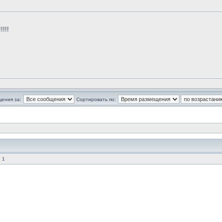
!!!
щения за:
Сортировать по:
 1