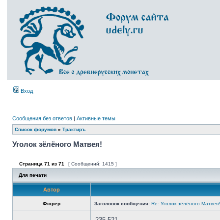
Вход
Сообщения без ответов
|
Активные темы
Список форумов
»
Трактиръ
Уголок зёлёного Матвея!
Страница
71
из
71
[ Сообщений: 1415 ]
Для печати
Автор
Фюрер
Заголовок сообщения:
Re: Уголок зёлёного Матвея!
235 521